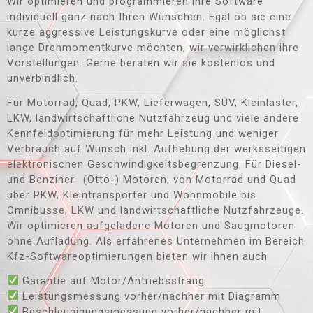
Wir optimieren und programmieren ihre Software
individuell ganz nach Ihren Wünschen. Egal ob sie eine
kurze aggressive Leistungskurve oder eine möglichst
lange Drehmomentkurve möchten, wir verwirklichen ihre
Vorstellungen. Gerne beraten wir sie kostenlos und
unverbindlich.
Für Motorrad, Quad, PKW, Lieferwagen, SUV, Kleinlaster,
LKW, landwirtschaftliche Nutzfahrzeug und viele andere.
Kennfeldoptimierung für mehr Leistung und weniger
Verbrauch auf Wunsch inkl. Aufhebung der werksseitigen
elektronischen Geschwindigkeitsbegrenzung. Für Diesel-
und Benziner- (Otto-) Motoren, von Motorrad und Quad
über PKW, Kleintransporter und Wohnmobile bis
Omnibusse, LKW und landwirtschaftliche Nutzfahrzeuge.
Wir optimieren aufgeladene Motoren und Saugmotoren
ohne Aufladung. Als erfahrenes Unternehmen im Bereich
Kfz-Softwareoptimierungen bieten wir ihnen auch
Garantie auf Motor/Antriebsstrang
Leistungsmessung vorher/nachher mit Diagramm
Beschleunigungsmessung vorher/nachher mit