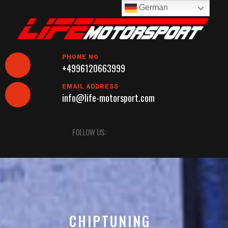
Skip
German
to
content
PHONE NO
+4996120663999
EMAIL ADDRESS
info@life-motorsport.com
Open
FOLLOW US:
Button
CHIPTUNING