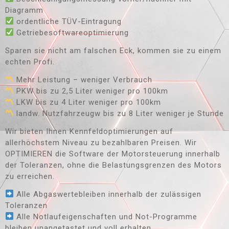
Diagramm
ordentliche TÜV-Eintragung
Getriebesoftwareoptimierung
Sparen sie nicht am falschen Eck, kommen sie zu einem
echten Profi.
Mehr Leistung – weniger Verbrauch
PKW bis zu 2,5 Liter weniger pro 100km
LKW bis zu 4 Liter weniger pro 100km
landw. Nutzfahrzeugw bis zu 8 Liter weniger je Stunde
Wir bieten Ihnen Kennfeldoptimierungen auf
allerhöchstem Niveau zu bezahlbaren Preisen. Wir
OPTIMIEREN die Software der Motorsteuerung innerhalb
der Toleranzen, ohne die Belastungsgrenzen des Motors
zu erreichen.
Alle Abgaswertebleiben innerhalb der zulässigen
Toleranzen
Alle Notlaufeigenschaften und Not-Programme
bleiben unangetastet und voll erhalten