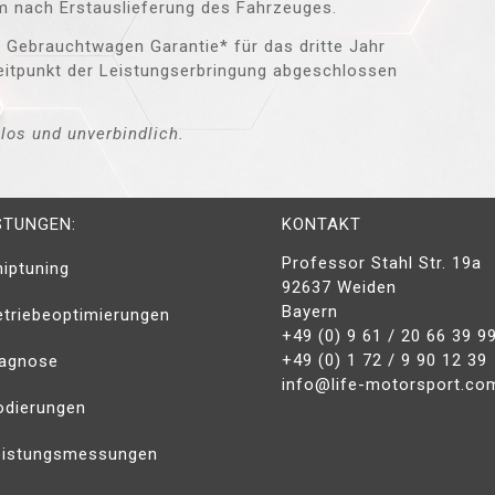
m nach Erstauslieferung des Fahrzeuges.
T
Gebrauchtwagen Garantie* für das dritte Jahr
itpunkt der Leistungserbringung abgeschlossen
los und unverbindlich.
STUNGEN:
KONTAKT
Professor Stahl Str. 19a
iptuning
92637 Weiden
Bayern
etriebeoptimierungen
+49 (0) 9 61 / 20 66 39 9
+49 (0) 1 72 / 9 90 12 39
iagnose
info@life-motorsport.co
odierungen
eistungsmessungen