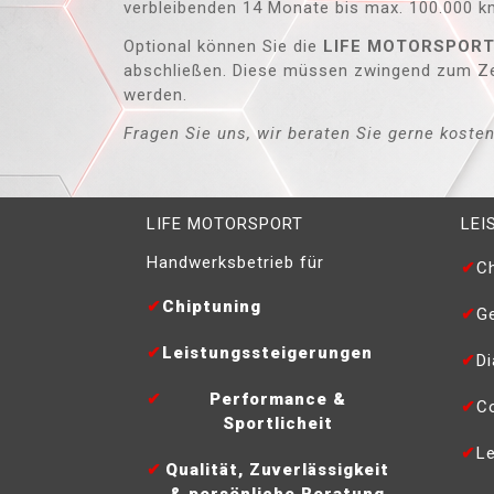
verbleibenden 14 Monate bis max. 100.000 k
Optional können Sie die
LIFE MOTORSPOR
abschließen. Diese müssen zwingend zum Ze
werden.
Fragen Sie uns, wir beraten Sie gerne kosten
LIFE MOTORSPORT
LEI
Handwerksbetrieb für
Ch
Chiptuning
G
Leistungssteigerungen
D
Performance &
C
Sportlicheit
L
Qualität, Zuverlässigkeit
& persönliche Beratung