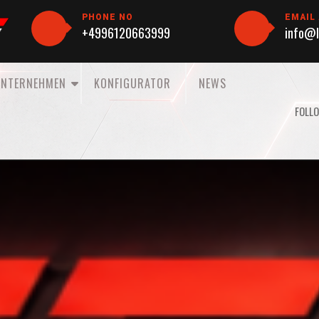
PHONE NO
EMAIL
+4996120663999
info@l
UNTERNEHMEN
KONFIGURATOR
NEWS
FOLLO