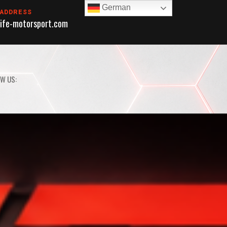
German
 ADDRESS
ife-motorsport.com
W US: